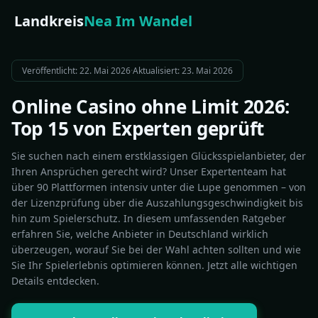
Landkreis
Nea Im Wandel
Veröffentlicht: 22. Mai 2026
·
Aktualisiert: 23. Mai 2026
Online Casino ohne Limit 2026:
Top 15 von Experten geprüft
Sie suchen nach einem erstklassigen Glücksspielanbieter, der
Ihren Ansprüchen gerecht wird? Unser Expertenteam hat
über 90 Plattformen intensiv unter die Lupe genommen – von
der Lizenzprüfung über die Auszahlungsgeschwindigkeit bis
hin zum Spielerschutz. In diesem umfassenden Ratgeber
erfahren Sie, welche Anbieter in Deutschland wirklich
überzeugen, worauf Sie bei der Wahl achten sollten und wie
Sie Ihr Spielerlebnis optimieren können. Jetzt alle wichtigen
Details entdecken.