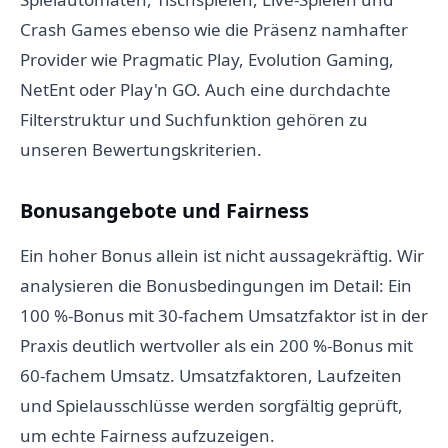
Crash Games ebenso wie die Präsenz namhafter
Provider wie Pragmatic Play, Evolution Gaming,
NetEnt oder Play'n GO. Auch eine durchdachte
Filterstruktur und Suchfunktion gehören zu
unseren Bewertungskriterien.
Bonusangebote und Fairness
Ein hoher Bonus allein ist nicht aussagekräftig. Wir
analysieren die Bonusbedingungen im Detail: Ein
100 %-Bonus mit 30-fachem Umsatzfaktor ist in der
Praxis deutlich wertvoller als ein 200 %-Bonus mit
60-fachem Umsatz. Umsatzfaktoren, Laufzeiten
und Spielausschlüsse werden sorgfältig geprüft,
um echte Fairness aufzuzeigen.