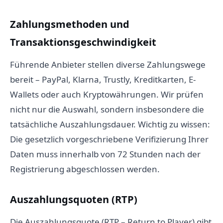
Zahlungsmethoden und
Transaktionsgeschwindigkeit
Führende Anbieter stellen diverse Zahlungswege
bereit – PayPal, Klarna, Trustly, Kreditkarten, E-
Wallets oder auch Kryptowährungen. Wir prüfen
nicht nur die Auswahl, sondern insbesondere die
tatsächliche Auszahlungsdauer. Wichtig zu wissen:
Die gesetzlich vorgeschriebene Verifizierung Ihrer
Daten muss innerhalb von 72 Stunden nach der
Registrierung abgeschlossen werden.
Auszahlungsquoten (RTP)
Die Auszahlungsquote (RTP – Return to Player) gibt