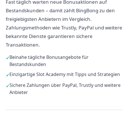
Fast täglich warten neue Bonusaktionen auf
Bestandskunden – damit zählt BingBong zu den
freigiebigsten Anbietern im Vergleich.
Zahlungsmethoden wie Trustly, PayPal und weitere
bekannte Dienste garantieren sichere
Transaktionen.
Beinahe tägliche Bonusangebote für
Bestandskunden
Einzigartige Slot Academy mit Tipps und Strategien
Sichere Zahlungen über PayPal, Trustly und weitere
Anbieter