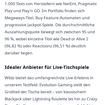
1.000 Slots von Herstellern wie NetEnt, Pragmatic
Play und Play'n GO. Im Portfolio finden sich
Megaways-Titel, Buy-Feature-Automaten und
progressive Jackpot-Spiele. Die durchschnittliche
Auszahlungsquote bewegt sich zwischen 95 und
96 %, wobei einzelne Titel wie Dead or Alive 2
(96,82 %) oder Reactoonz (96,51 %) deutlich
darüber liegen.
Idealer Anbieter für Live-Tischspiele
Wildz bietet das umfangreichste Live-Erlebnis in
unserem Testfeld. Evolution Gaming stellt den
Großteil der Tische bereit – von klassischem
Blackjack über Lightning Roulette bis hin zu Crazy