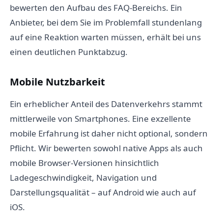
bewerten den Aufbau des FAQ-Bereichs. Ein
Anbieter, bei dem Sie im Problemfall stundenlang
auf eine Reaktion warten müssen, erhält bei uns
einen deutlichen Punktabzug.
Mobile Nutzbarkeit
Ein erheblicher Anteil des Datenverkehrs stammt
mittlerweile von Smartphones. Eine exzellente
mobile Erfahrung ist daher nicht optional, sondern
Pflicht. Wir bewerten sowohl native Apps als auch
mobile Browser-Versionen hinsichtlich
Ladegeschwindigkeit, Navigation und
Darstellungsqualität – auf Android wie auch auf
iOS.