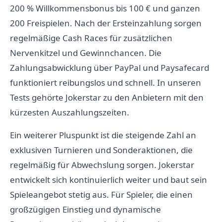
200 % Willkommensbonus bis 100 € und ganzen
200 Freispielen. Nach der Ersteinzahlung sorgen
regelmäßige Cash Races für zusätzlichen
Nervenkitzel und Gewinnchancen. Die
Zahlungsabwicklung über PayPal und Paysafecard
funktioniert reibungslos und schnell. In unseren
Tests gehörte Jokerstar zu den Anbietern mit den
kürzesten Auszahlungszeiten.
Ein weiterer Pluspunkt ist die steigende Zahl an
exklusiven Turnieren und Sonderaktionen, die
regelmäßig für Abwechslung sorgen. Jokerstar
entwickelt sich kontinuierlich weiter und baut sein
Spieleangebot stetig aus. Für Spieler, die einen
großzügigen Einstieg und dynamische