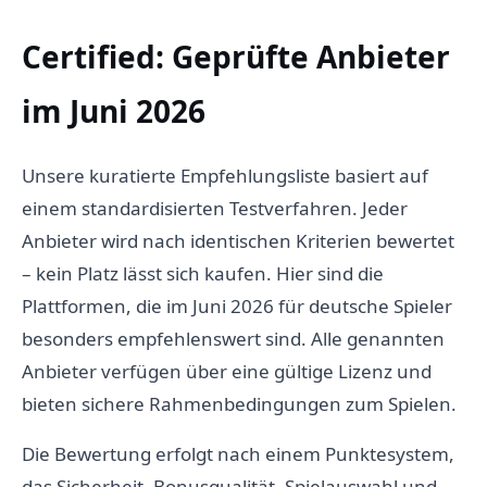
Certified: Geprüfte Anbieter
im Juni 2026
Unsere kuratierte Empfehlungsliste basiert auf
einem standardisierten Testverfahren. Jeder
Anbieter wird nach identischen Kriterien bewertet
– kein Platz lässt sich kaufen. Hier sind die
Plattformen, die im Juni 2026 für deutsche Spieler
besonders empfehlenswert sind. Alle genannten
Anbieter verfügen über eine gültige Lizenz und
bieten sichere Rahmenbedingungen zum Spielen.
Die Bewertung erfolgt nach einem Punktesystem,
das Sicherheit, Bonusqualität, Spielauswahl und