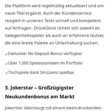
Die Plattform wird regelmäßig aktualisiert und um
neue Titel ergänzt. Auch der Kundenservice
reagiert in unseren Tests schnell und kompetent
auf Anfragen. DrückGlück richtet sich sowohl an
Gelegenheitsspieler als auch an erfahrene Nutzer,
die eine breite Palette an Unterhaltung suchen.
Exklusiver No-Deposit-Bonus verfügbar
Über 1.000 Spielautomaten im Portfolio
Tischspiele dank SH-Lizenz spielbar
3. Jokerstar – Großzügigster
Neukundenbonus am Markt
Jokerstar überzeugt mit einem beeindruckenden