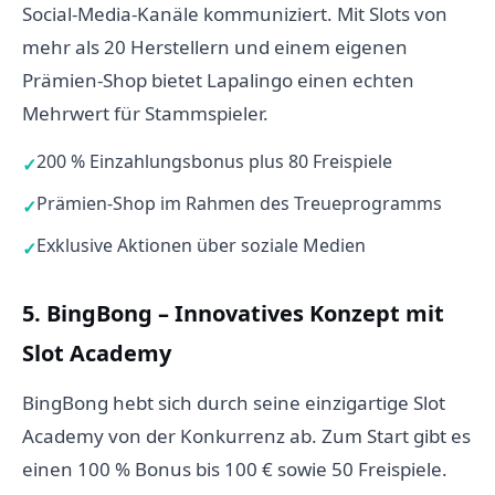
Social-Media-Kanäle kommuniziert. Mit Slots von
mehr als 20 Herstellern und einem eigenen
Prämien-Shop bietet Lapalingo einen echten
Mehrwert für Stammspieler.
200 % Einzahlungsbonus plus 80 Freispiele
Prämien-Shop im Rahmen des Treueprogramms
Exklusive Aktionen über soziale Medien
5. BingBong – Innovatives Konzept mit
Slot Academy
BingBong hebt sich durch seine einzigartige Slot
Academy von der Konkurrenz ab. Zum Start gibt es
einen 100 % Bonus bis 100 € sowie 50 Freispiele.