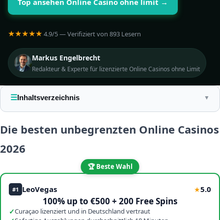
Top ansehen Online Casino ohne limit →
★★★★★
4.9/5 — Verifiziert von 893 Lesern
Markus Engelbrecht
Redakteur & Experte für lizenzierte Online Casinos ohne Limit
☰
Inhaltsverzeichnis
▼
Die besten unbegrenzten Online Casinos
2026
🏆 Beste Wahl
LeoVegas
5.0
★
#1
100% up to €500 + 200 Free Spins
✓
Curaçao lizenziert und in Deutschland vertraut