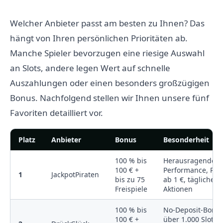
Welcher Anbieter passt am besten zu Ihnen? Das
hängt von Ihren persönlichen Prioritäten ab.
Manche Spieler bevorzugen eine riesige Auswahl
an Slots, andere legen Wert auf schnelle
Auszahlungen oder einen besonders großzügigen
Bonus. Nachfolgend stellen wir Ihnen unsere fünf
Favoriten detailliert vor.
Platz
Anbieter
Bonus
Besonderheit
100 % bis
Herausragende
100 € +
Performance, Pay
1
JackpotPiraten
bis zu 75
ab 1 €, tägliche
Freispiele
Aktionen
100 % bis
No-Deposit-Bonus
100 € +
über 1.000 Slots,