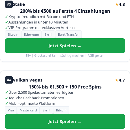
Stake
4.8
★
#3
200% bis €500 auf erste 4 Einzahlungen
✓
Krypto-freundlich mit Bitcoin und ETH
✓
Auszahlungen in unter 10 Minuten
✓
VIP-Programm mit exklusiven Vorteilen
Bitcoin
Ethereum
Skrill
Bank Transfer
Jetzt Spielen →
18+ | Glücksspiel kann süchtig machen | AGB gelten
Vulkan Vegas
4.7
★
#4
150% bis €1.500 + 150 Free Spins
✓
Über 2.500 Spielautomaten verfügbar
✓
Tägliche Cashback-Promotionen
✓
Mobil-optimierte Plattform
Visa
Mastercard
Skrill
Bitcoin
Jetzt Spielen →