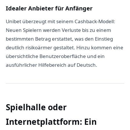
Idealer Anbieter für Anfänger
Unibet überzeugt mit seinem Cashback-Modell:
Neuen Spielern werden Verluste bis zu einem
bestimmten Betrag erstattet, was den Einstieg
deutlich risikoärmer gestaltet. Hinzu kommen eine
übersichtliche Benutzeroberfläche und ein
ausführlicher Hilfebereich auf Deutsch.
Spielhalle oder
Internetplattform: Ein